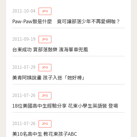
2011-10-04
JPG
Paw-Paw鼓是什麼 竟可讓部落少年不再愛網咖？
2011-09-19
JPG
台東成功 賞部落鼓樂 濱海單車兜風
2011-07-29
JPG
美青阿姨說畫 孩子入迷「她好棒」
2011-07-26
JPG
18位美國高中生經驗分享 花東小學生英語營 登場
2011-07-26
JPG
美10名高中生 教花東孩子ABC