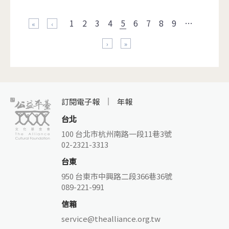
頁面
1
2
3
4
5
6
7
8
9
…
« 第一頁
‹ 上一頁
下一頁 ›
最後一頁 »
訂閱電子報
年報
台北
100 台北市杭州南路一段11巷3號
02-2321-3313
台東
950 台東市中興路二段366巷36號
089-221-991
信箱
service@thealliance.org.tw