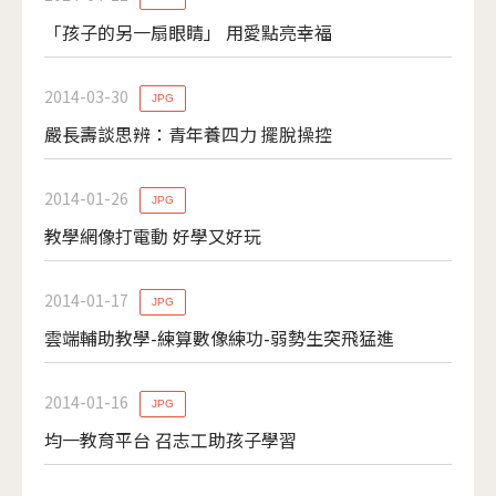
「孩子的另一扇眼睛」 用愛點亮幸福
2014-03-30
JPG
嚴長壽談思辨：青年養四力 擺脫操控
2014-01-26
JPG
教學網像打電動 好學又好玩
2014-01-17
JPG
雲端輔助教學-練算數像練功-弱勢生突飛猛進
2014-01-16
JPG
均一教育平台 召志工助孩子學習