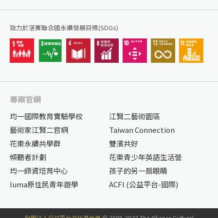
致力於落實聯合國永續發展目標(SDGs)
專案官網
均一國際教育實驗學校
江賢二藝術園區
藝術家江賢二官網
Taiwan Connection
花東永續共學群
雙濱共好
傾聽者計劃
花東青少年英語生活營
均一師資培育中心
孩子的另一扇眼睛
luma原住民青年遊學
ACFI (公益平台-國際)
財團法人公益平台文化基金會
© 2009-2023 The Alliance Cultural