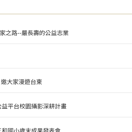
家之路--嚴長壽的公益志業
 邀大家漫遊台東
公益平台校園攝影深耕計畫
三和國小歲末成果發表會