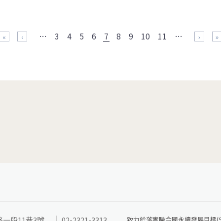
…
3
4
5
6
7
8
9
10
11
…
« 第一頁
‹ 上一頁
下一頁 ›
最
路一段11巷3號
02-2321-3313
致力於落實聯合國永續發展目標(SD