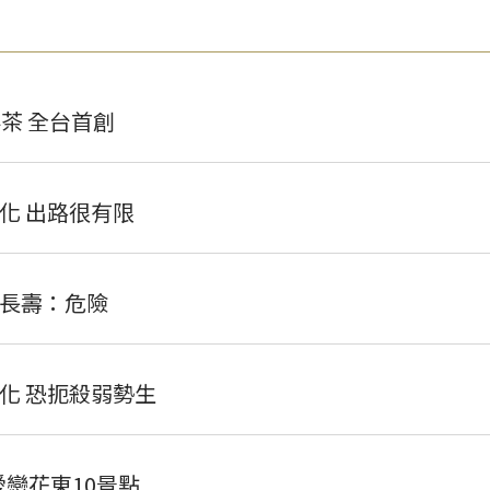
茶 全台首創
化 出路很有限
長壽：危險
化 恐扼殺弱勢生
愛戀花東10景點