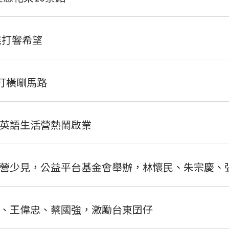
族打響希望
打橫瞓馬路
英語生活營熱鬧啟業
營少見，公益平台基金會舉辦，林懷民、朱宗慶、
、王偉忠、蔡國強，激勵台東囝仔