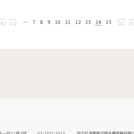
…
7
8
9
10
11
12
13
14
15
« 第一頁
‹ 上一頁
下一頁 ›
最
路一段11巷3號
02-2321-3313
致力於落實聯合國永續發展目標(SD