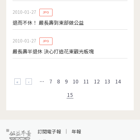
2010-01-27
JPG
退而不休！ 嚴長壽到東部做公益
2010-01-27
JPG
嚴長壽半退休 決心打造花東觀光板塊
頁面
…
7
8
9
10
11
12
13
14
« 第一頁
‹ 上一頁
15
訂閱電子報
年報