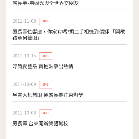
嚴長壽-用觀光與全世界交朋友
2011-11-08
JPG
嚴長壽也響應，你家有嗎?捐二手相機到偏鄉 「開啟
孩童另雙眼」
2011-10-15
JPG
浮筒變藝品 寶抱鼓擊出熱情
2011-10-09
JPG
星雲大師慧眼 邀嚴長壽花東辦學
2011-10-08
JPG
嚴長壽 台東開辦雙語職校