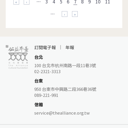
…
3
4
5
6
7
8
9
10
11
« 第一頁
‹ 上一頁
…
下一頁 ›
最後一頁 »
訂閱電子報
年報
台北
100 台北市杭州南路一段11巷3號
02-2321-3313
台東
950 台東市中興路二段366巷36號
089-221-991
信箱
service@thealliance.org.tw