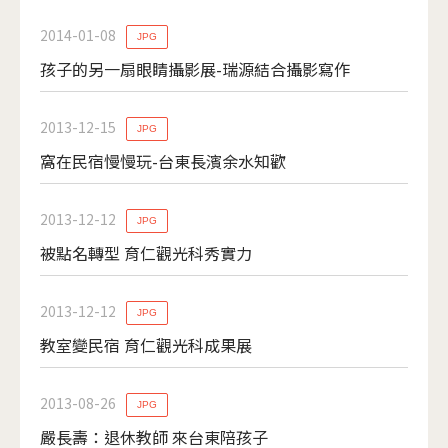
2014-01-08
JPG
孩子的另一扇眼睛攝影展-瑞源結合攝影寫作
2013-12-15
JPG
窩在民宿慢慢玩-台東長濱余水知歡
2013-12-12
JPG
被點名轉型 育仁觀光科秀實力
2013-12-12
JPG
教室變民宿 育仁觀光科成果展
2013-08-26
JPG
嚴長壽：退休教師 來台東陪孩子