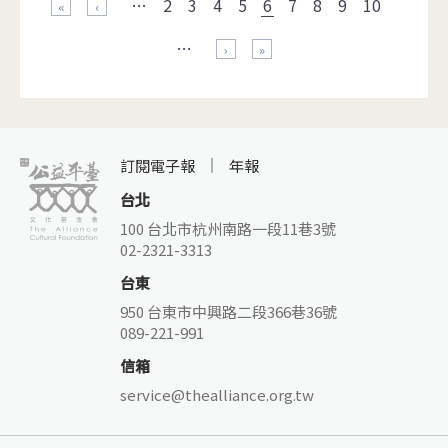
…
2
3
4
5
6
7
8
9
10
« 第一頁
‹ 上一頁
…
下一頁 ›
最後一頁 »
訂閱電子報
年報
台北
100 台北市杭州南路一段11巷3號
02-2321-3313
台東
950 台東市中興路二段366巷36號
089-221-991
信箱
service@thealliance.org.tw