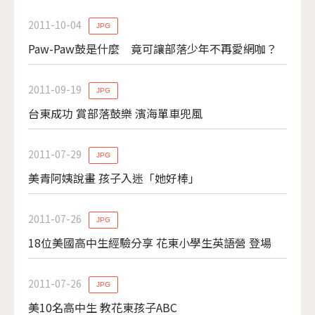
2011-10-04
JPG
Paw-Paw鼓是什麼 竟可讓部落少年不再愛網咖？
2011-09-19
JPG
台東成功 賞部落鼓樂 濱海單車兜風
2011-07-29
JPG
美青阿姨說畫 孩子入迷「她好棒」
2011-07-26
JPG
18位美國高中生經驗分享 花東小學生英語營 登場
2011-07-26
JPG
美10名高中生 教花東孩子ABC