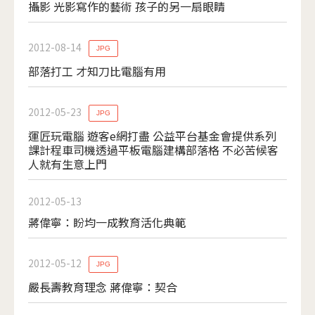
攝影 光影寫作的藝術 孩子的另一扇眼睛
2012-08-14
JPG
部落打工 才知刀比電腦有用
2012-05-23
JPG
運匠玩電腦 遊客e網打盡 公益平台基金會提供系列
課計程車司機透過平板電腦建構部落格 不必苦候客
人就有生意上門
2012-05-13
蔣偉寧：盼均一成教育活化典範
2012-05-12
JPG
嚴長壽教育理念 蔣偉寧：契合