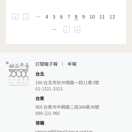
頁面
…
4
5
6
7
8
9
10
11
12
« 第一頁
‹ 上一頁
…
下一頁 ›
最後一頁 »
訂閱電子報
年報
台北
100 台北市杭州南路一段11巷3號
02-2321-3313
台東
950 台東市中興路二段366巷36號
089-221-991
信箱
service@thealliance.org.tw