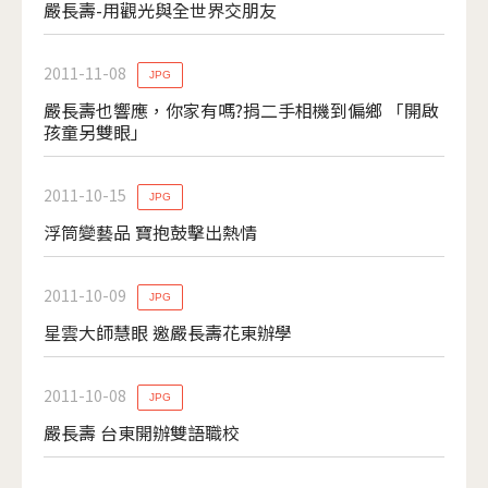
嚴長壽-用觀光與全世界交朋友
2011-11-08
JPG
嚴長壽也響應，你家有嗎?捐二手相機到偏鄉 「開啟
孩童另雙眼」
2011-10-15
JPG
浮筒變藝品 寶抱鼓擊出熱情
2011-10-09
JPG
星雲大師慧眼 邀嚴長壽花東辦學
2011-10-08
JPG
嚴長壽 台東開辦雙語職校