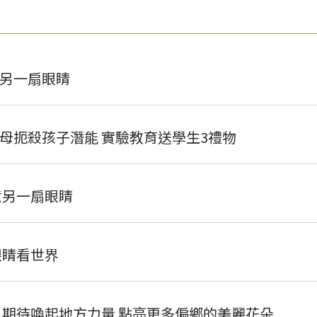
另一扇眼睛
母扼殺孩子潛能 實驗教育送學生3禮物
童另一扇眼睛
眼睛看世界
 期待喚起地方力量 點亮更多偏鄉的美麗花朵