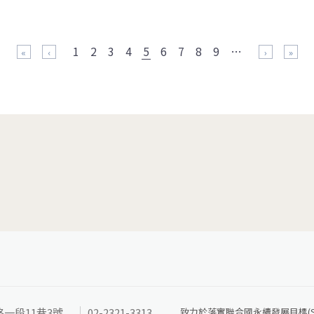
1
2
3
4
5
6
7
8
9
…
« 第一頁
‹ 上一頁
下一頁 ›
最後一頁
路一段11巷3號
02-2321-3313
致力於落實聯合國永續發展目標(SD