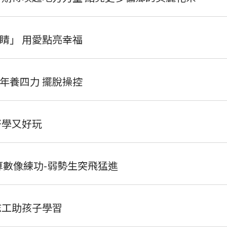
睛」 用愛點亮幸福
年養四力 擺脫操控
好學又好玩
算數像練功-弱勢生突飛猛進
志工助孩子學習