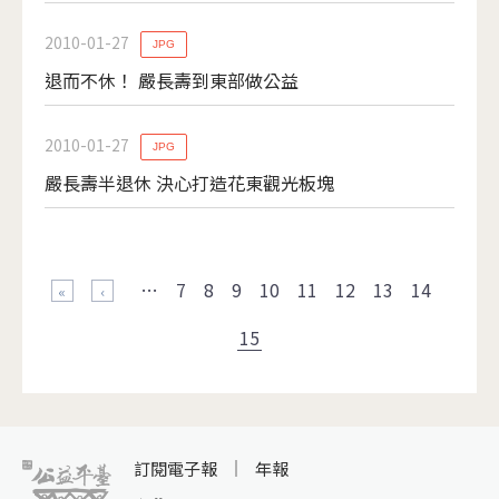
2010-01-27
JPG
退而不休！ 嚴長壽到東部做公益
2010-01-27
JPG
嚴長壽半退休 決心打造花東觀光板塊
頁面
…
7
8
9
10
11
12
13
14
« 第一頁
‹ 上一頁
15
訂閱電子報
年報