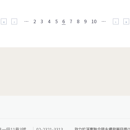
…
2
3
4
5
6
7
8
9
10
…
« 第一頁
‹ 上一頁
下一頁 ›
最後
路一段11巷3號
02-2321-3313
致力於落實聯合國永續發展目標(SD