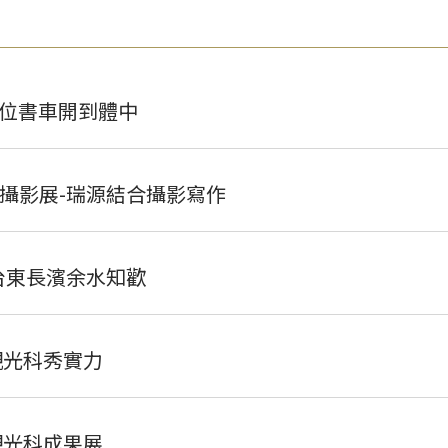
數位書車開到體中
攝影展-瑞源結合攝影寫作
台東長濱余水知歡
觀光科秀實力
觀光科成果展