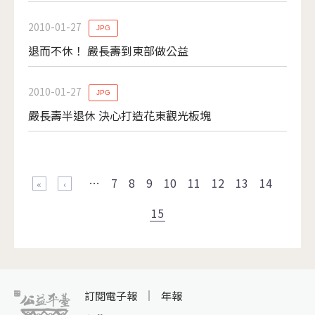
2010-01-27
JPG
退而不休！ 嚴長壽到東部做公益
2010-01-27
JPG
嚴長壽半退休 決心打造花東觀光板塊
頁面
…
7
8
9
10
11
12
13
14
« 第一頁
‹ 上一頁
15
訂閱電子報
年報