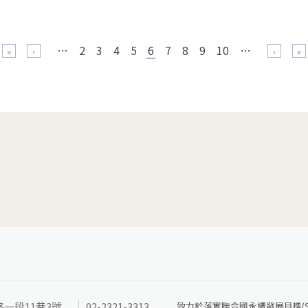
…
2
3
4
5
6
7
8
9
10
…
« 第一頁
‹ 上一頁
下一頁 ›
最後
路一段11巷3號
02-2321-3313
致力於落實聯合國永續發展目標(SD