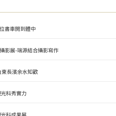
數位書車開到體中
攝影展-瑞源結合攝影寫作
台東長濱余水知歡
觀光科秀實力
觀光科成果展