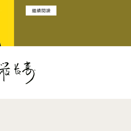
跳脫對孩子單一的目標期許，鼓勵師長們
繼續閱讀
對未來生活職業型態有更多的理解，一起
從傾聽開始，了解每個孩子的獨特性，陪
伴他們自我探索、發揮天賦，找到生命的
價值。
前往
【傾聽者計畫網站】