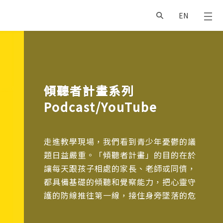
EN
傾聽者計畫系列
Podcast/YouTube
走進教學現場，我們看到青少年憂鬱的議
題日益嚴重。「傾聽者計畫」的目的在於
讓每天跟孩子相處的家長、老師或同儕，
都具備基礎的傾聽和覺察能力，把心靈守
護的防線推往第一線，接住身旁墜落的危
險心靈。
此外，我們更進一步的期待是，邀請家長