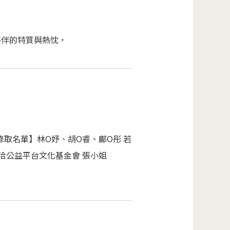
夥伴的特質與熱忱，
錄取名單】林O妤、胡O睿、鄺O彤 若
tw，或電洽公益平台文化基金會 張小姐