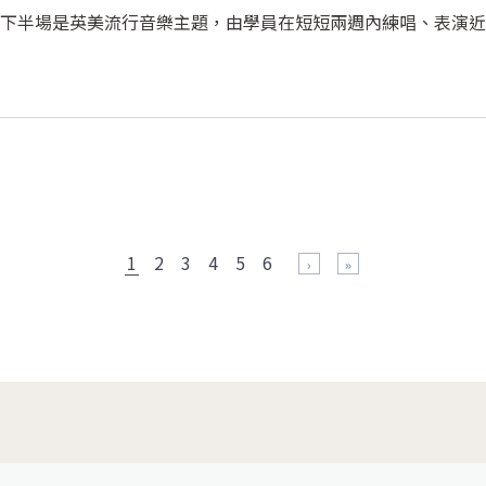
下半場是英美流行音樂主題，由學員在短短兩週內練唱、表演近
1
2
3
4
5
6
下一頁 ›
最後一頁 »