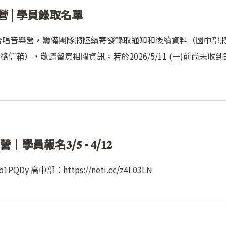
 | 學員錄取名單
年合唱音樂營，籌備團隊將陸續寄發錄取通知和後續資料（國中部
箱），敬請留意相關資訊。若於2026/5/11 (一)前尚未收到
報名𝟑/𝟓 - 𝟒/𝟏𝟐
1PQDy 高中部：https://neti.cc/z4L03LN