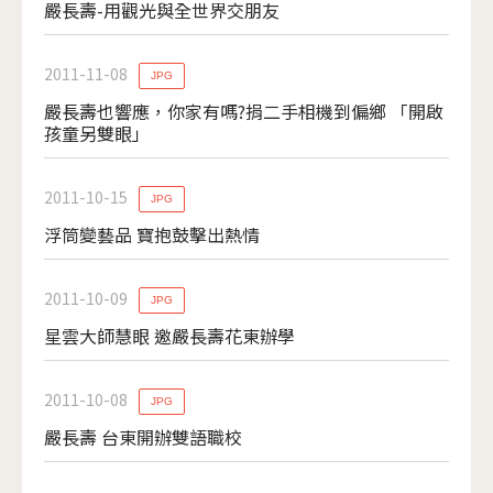
嚴長壽-用觀光與全世界交朋友
2011-11-08
JPG
嚴長壽也響應，你家有嗎?捐二手相機到偏鄉 「開啟
孩童另雙眼」
2011-10-15
JPG
浮筒變藝品 寶抱鼓擊出熱情
2011-10-09
JPG
星雲大師慧眼 邀嚴長壽花東辦學
2011-10-08
JPG
嚴長壽 台東開辦雙語職校