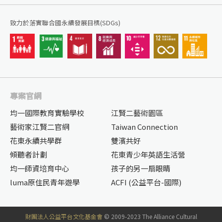
致力於落實聯合國永續發展目標(SDGs)
專案官網
均一國際教育實驗學校
江賢二藝術園區
藝術家江賢二官網
Taiwan Connection
花東永續共學群
雙濱共好
傾聽者計劃
花東青少年英語生活營
均一師資培育中心
孩子的另一扇眼睛
luma原住民青年遊學
ACFI (公益平台-國際)
財團法人公益平台文化基金會
© 2009-2023 The Alliance Cultural