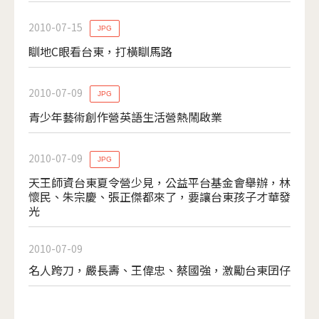
2010-07-15
JPG
瞓地C眼看台東，打橫瞓馬路
2010-07-09
JPG
青少年藝術創作營英語生活營熱鬧啟業
2010-07-09
JPG
天王師資台東夏令營少見，公益平台基金會舉辦，林
懷民、朱宗慶、張正傑都來了，要讓台東孩子才華發
光
2010-07-09
名人跨刀，嚴長壽、王偉忠、蔡國強，激勵台東囝仔
頁面