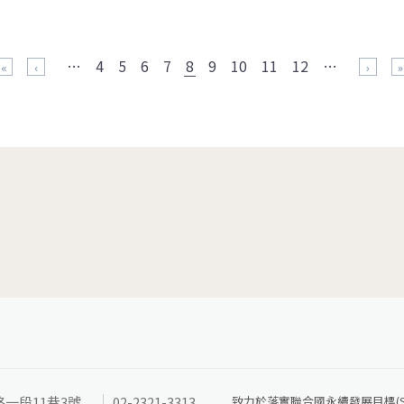
…
4
5
6
7
8
9
10
11
12
…
« 第一頁
‹ 上一頁
下一頁 ›
最
路一段11巷3號
02-2321-3313
致力於落實聯合國永續發展目標(SD