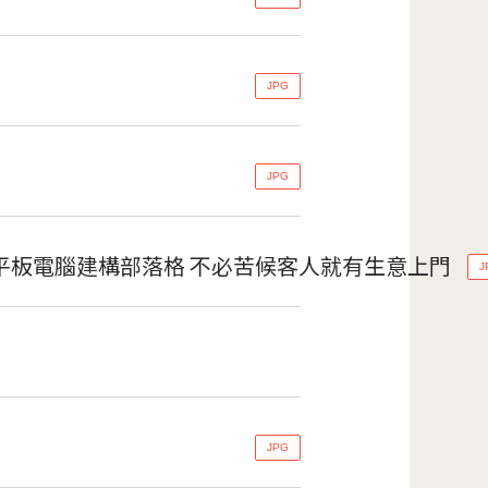
JPG
JPG
平板電腦建構部落格 不必苦候客人就有生意上門
J
JPG