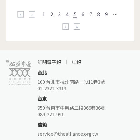
頁面
1
2
3
4
5
6
7
8
9
…
« 第一頁
‹ 上一頁
下一頁 ›
最後一頁 »
訂閱電子報
年報
台北
100 台北市杭州南路一段11巷3號
02-2321-3313
台東
950 台東市中興路二段366巷36號
089-221-991
信箱
service@thealliance.org.tw