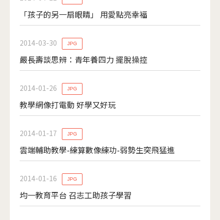
「孩子的另一扇眼睛」 用愛點亮幸福
2014-03-30
JPG
嚴長壽談思辨：青年養四力 擺脫操控
2014-01-26
JPG
教學網像打電動 好學又好玩
2014-01-17
JPG
雲端輔助教學-練算數像練功-弱勢生突飛猛進
2014-01-16
JPG
均一教育平台 召志工助孩子學習