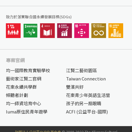
致力於落實聯合國永續發展目標(SDGs)
專案官網
均一國際教育實驗學校
江賢二藝術園區
藝術家江賢二官網
Taiwan Connection
花東永續共學群
雙濱共好
傾聽者計劃
花東青少年英語生活營
均一師資培育中心
孩子的另一扇眼睛
luma原住民青年遊學
ACFI (公益平台-國際)
財團法人公益平台文化基金會
© 2009-2023 The Alliance Cultural