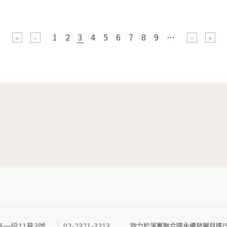
1
2
3
4
5
6
7
8
9
…
« 第一頁
‹ 上一頁
下一頁 ›
最後一頁
路一段11巷3號
02-2321-3313
致力於落實聯合國永續發展目標(SD