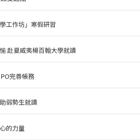
學工作坊」寒假研習
愉 赴夏威夷楊百翰大學就讀
NPO完善帳務
助弱勢生就讀
心的力量