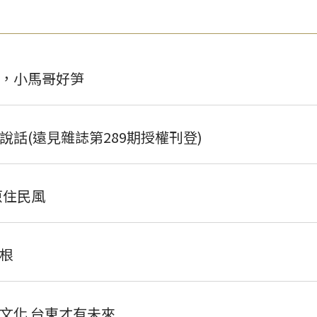
，小馬哥好笋
話(遠見雜誌第289期授權刊登)
原住民風
根
文化 台東才有未來