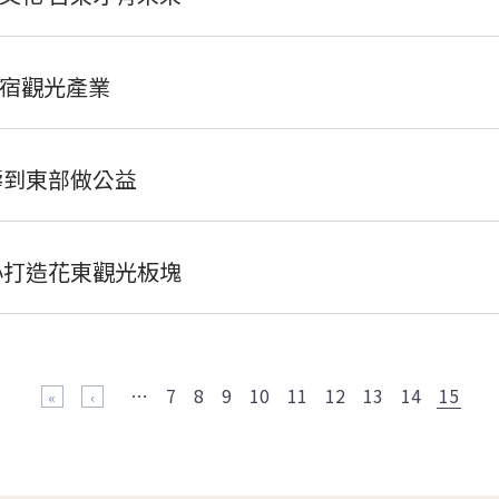
宿觀光產業
壽到東部做公益
心打造花東觀光板塊
…
7
8
9
10
11
12
13
14
15
« 第一頁
‹ 上一頁