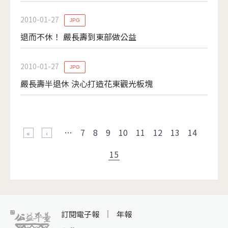
2010-01-27
JPG
退而不休！ 嚴長壽到東部做公益
2010-01-27
JPG
嚴長壽半退休 決心打造花東觀光板塊
頁面
…
7
8
9
10
11
12
13
14
« 第一頁
‹ 上一頁
15
訂閱電子報
年報