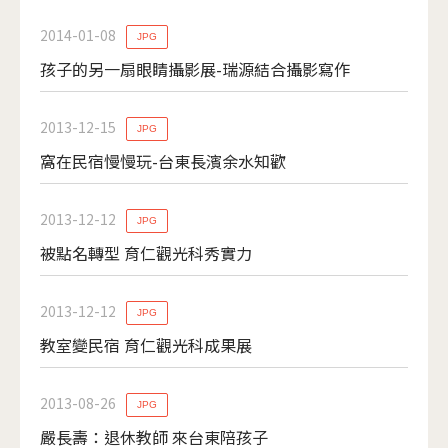
2014-01-08
JPG
孩子的另一扇眼睛攝影展-瑞源結合攝影寫作
2013-12-15
JPG
窩在民宿慢慢玩-台東長濱余水知歡
2013-12-12
JPG
被點名轉型 育仁觀光科秀實力
2013-12-12
JPG
教室變民宿 育仁觀光科成果展
2013-08-26
JPG
嚴長壽：退休教師 來台東陪孩子