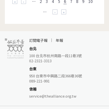
…
2
3
4
5
6
7
8
9
10
« 第一頁
‹ 上一頁
…
下一頁 ›
最後一頁 »
訂閱電子報
年報
台北
100 台北市杭州南路一段11巷3號
02-2321-3313
台東
950 台東市中興路二段366巷36號
089-221-991
信箱
service@thealliance.org.tw