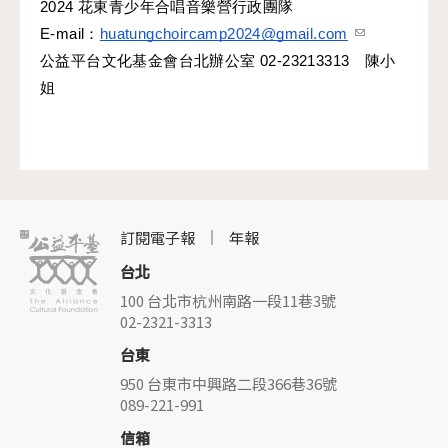
2024 花東青少年合唱音樂營行政團隊
(link
E-mail：
huatungchoircamp2024@gmail.com
sends
公益平台文化基金會台北辦公室 02-23213313　陳小
e-
姐
mail)
訂閱電子報
年報
台北
100 台北市杭州南路一段11巷3號
02-2321-3313
台東
950 台東市中興路二段366巷36號
089-221-991
信箱