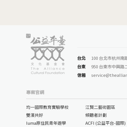
台北
100 台北市杭州南
台東
950 台東市中興路二
信箱
service@theallia
專案官網
均一國際教育實驗學校
江賢二藝術園區
雙濱共好
傾聽者計劃
luma原住民青年遊學
ACFI (公益平台-國際)