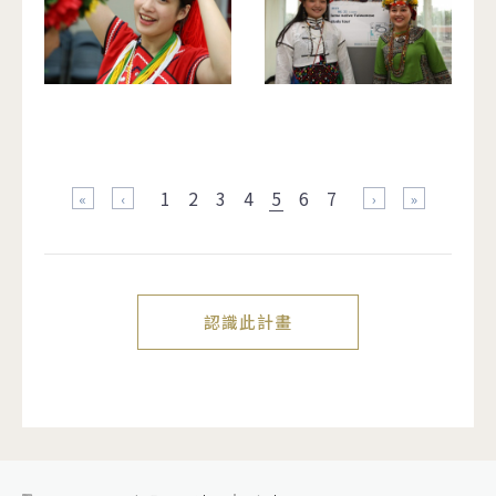
頁面
1
2
3
4
5
6
7
« 第一頁
‹ 上一頁
下一頁 ›
最後一頁 »
認識此計畫