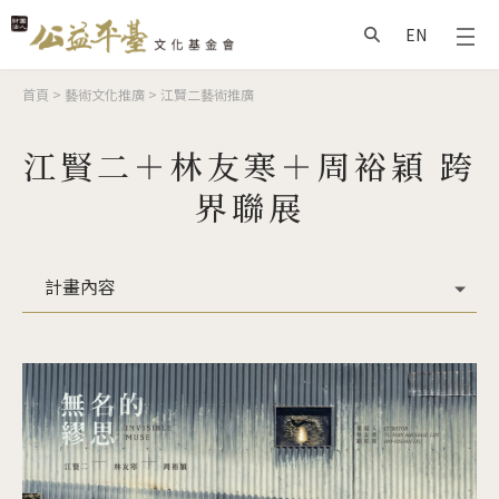
Jump to Main content
Jump to Navigation
EN
搜尋
您在這裡
首頁
>
藝術文化推廣
>
江賢二藝術推廣
江賢二＋林友寒＋周裕穎 跨
界聯展