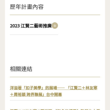
歷年計畫內容
2023 江賢二藝術推廣
<span>Download</span>
相關連結
洋溢著「扣子美學」的展場—— 「江賢二＋林友寒
＋周裕穎 跨界聯展」台中開幕