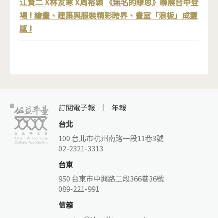
江賢二 X林友寒 X周裕穎 《無名的繆思》聯展台中登
場 ! 繪畫、建築與服裝精彩跨界、畫室「浪板」成靈
感 !
訂閱電子報
年報
台北
100 台北市杭州南路一段11巷3號
02-2321-3313
台東
950 台東市中興路二段366巷36號
089-221-991
信箱