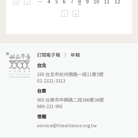
…
4
5
6
7
8
9
10
11
12
« 第一頁
‹ 上一頁
下一頁 ›
最後一頁 »
訂閱電子報
年報
台北
100 台北市杭州南路一段11巷3號
02-2321-3313
台東
950 台東市中興路二段366巷36號
089-221-991
信箱
service@thealliance.org.tw