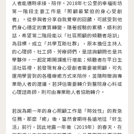
人者能適時承接、陪伴。2018年七公里的幸福街坊
第一階段主要工作是「照顧最緊迫的身心受創
者」。從參與者分享自我覺察的回饋，可感受到他
們身心穩定的實質轉變。隨著經驗的累積，順利的
話，希望第二階段能以「社區照顧的傾聽者培訓」
為目標，成立「共學互助社群」，原本擔任主持人
的心理師、社工師、芳療師們，是諮詢顧問也是共
學夥伴，一起定期開課進行增能；傾聽者在平日生
活社區裡，若發現有身心受創者需要被照顧，可先
運用學習到的各種療癒方式來陪伴，並隨時徵詢專
業助人者的建議。若評估需要轉介到醫院身心科或
心理諮商師，則可由專業助人者協助轉介。
若說為期一年的身心照顧工作是「時效性」的救急
任務，那麼「癒」後，當然會期待長遠地往「好生
活」前行，因此地震一年後（2019年）的春天，在