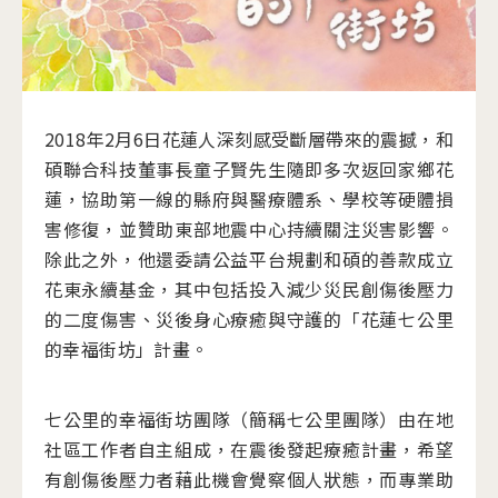
2018年2月6日花蓮人深刻感受斷層帶來的震撼，和
碩聯合科技董事長童子賢先生隨即多次返回家鄉花
蓮，協助第一線的縣府與醫療體系、學校等硬體損
害修復，並贊助東部地震中心持續關注災害影響。
除此之外，他還委請公益平台規劃和碩的善款成立
花東永續基金，其中包括投入減少災民創傷後壓力
的二度傷害、災後身心療癒與守護的「花蓮七公里
的幸福街坊」計畫。
七公里的幸福街坊團隊（簡稱七公里團隊）由在地
社區工作者自主組成，在震後發起療癒計畫，希望
有創傷後壓力者藉此機會覺察個人狀態，而專業助