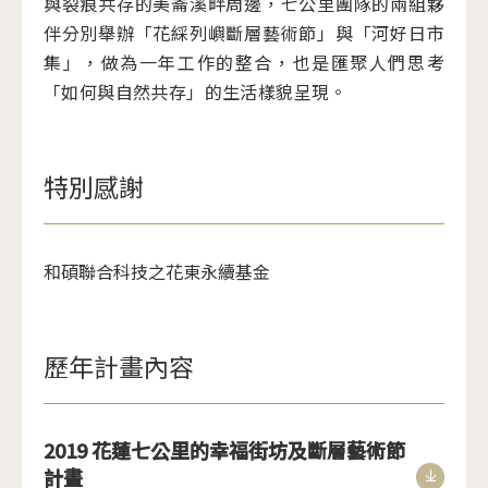
與裂痕共存的美崙溪畔周邊，七公里團隊的兩組夥
伴分別舉辦「花綵列嶼斷層藝術節」與「河好日市
集」，做為一年工作的整合，也是匯聚人們思考
「如何與自然共存」的生活樣貌呈現。
特別感謝
和碩聯合科技之花東永續基金
歷年計畫內容
2019 花蓮七公里的幸福街坊及斷層藝術節
計畫
<spa