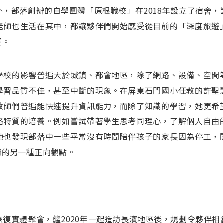
，部落創辦的自學團體「原根職校」在2018年設立了宿舍
老師也生活在其中，都讓夥伴們開始感受從目前的「深度旅遊
徑。
學校的影響普遍大於城鎮、都會地區，除了網路、設備、空間
學習品質不佳，甚至中斷的現象。在屏東石門國小任教的許聖
教師們普遍能快速提升資訊能力，而除了知識的學習，她更希
格特質的培養。例如嘗試帶著學生思考同理心，了解個人自由
她也發現部落中一些平常沒有時間陪伴孩子的家長因為停工，
情的另一種正向觀點。
復實體聚會，繼2020年一起造訪長濱地區後，規劃令夥伴