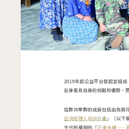
2019年起公益平台發起並組
反身看見自身的挑戰和優勢，
這群共學群的成員包括由為慈花
亞洲經理人培訓計畫
」（以下簡
生代所舉辦的「
花東永續——