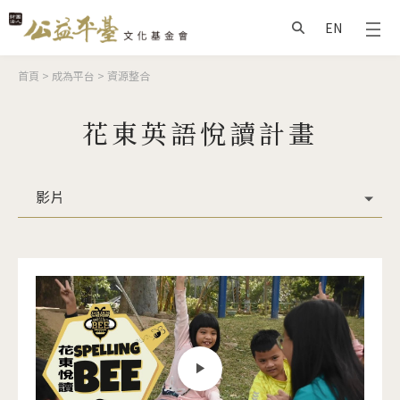
Jump to Main content
Jump to Navigation
EN
搜尋
您在這裡
首頁
>
成為平台
>
資源整合
花東英語悅讀計畫