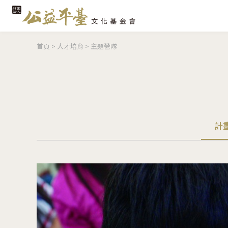
您在這裡
首頁
>
人才培育
>
主題營隊
計
(作用