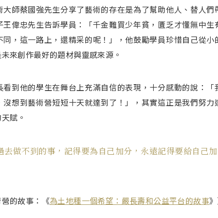
術大師蔡國強先生分享了藝術的存在是為了幫助他人、替人們
子王偉忠先生告訴學員：「千金難買少年貧，匱乏才懂無中生
不同，這一路上，還精采的呢！」，他鼓勵學員珍惜自己從小
是未來創作最好的題材與靈感來源。
長看到他的學生在舞台上充滿自信的表現，十分感動的說：「
，沒想到藝術營短短十天就達到了！」，其實這正是我們努力
的天賦。
過去做不到的事，記得要為自己加分，永遠記得要給自己加
術營的故事：《
為土地種一個希望：嚴長壽和公益平台的故事
》