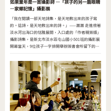
如果童年是一首攝影詩 —「孩子的另一扇眼睛
—家鄉記憶」攝影展
「我在閱讀一部天地詩集，是天地教出來的孩子寫
的。這詩，是天地教出來的詩。」——蕭蕭 走進傍著
淡水河出海口的恬雅展間，入口處的「作者親簽版」
攝影詩集，是新北市淡水區屯山國小501班的攝影展
開幕當天，9位孩子一字排開舉辦簽書會所留下的珍
品。攝影詩集的出版以及為期2個月、橫跨2020和
2021年的攝影展，是孩子們在10-11歲完成的夢想。