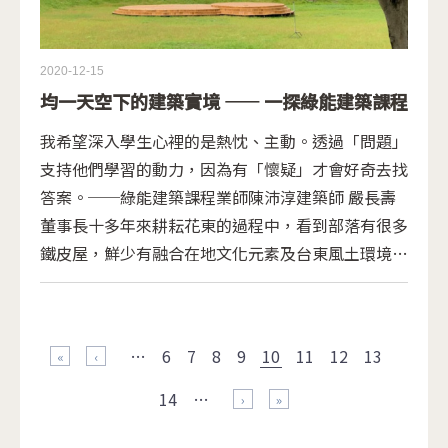
2020-12-15
均一天空下的建築實境 —— 一探綠能建築課程
我希望深入學生心裡的是熱忱、主動。透過「問題」
支持他們學習的動力，因為有「懷疑」才會好奇去找
答案。──綠能建築課程業師陳沛淳建築師 嚴長壽
董事長十多年來耕耘花東的過程中，看到部落有很多
鐵皮屋，鮮少有融合在地文化元素及台東風土環境的
建築。2013年公益平台與台東公東高工合作，引介
擁有40年建築經驗、曾執掌101大樓及台北信義區許
頁面
多著名外商辦公室設計案，又是台東新移民的楊恆立
…
6
7
8
9
10
11
12
13
建築師指導公東高工建築科的綠建築課程，引導學生
« 第一頁
‹ 上一頁
觀察大自然與建築之間的密切關係，鼓勵學生未來能
14
…
更多使用在地純樸的材質，呼應自然環境，為台東找
下一頁 ›
最後一頁 »