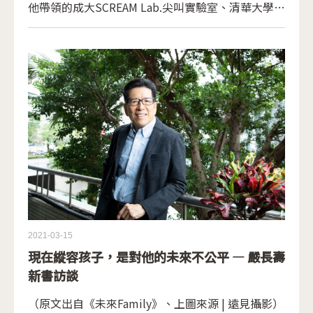
他帶領的成大SCREAM Lab.尖叫實驗室、清華大學AI
樂團，以及中研院蘇黎助研究員的團隊在台東均一國
際實驗學校舉辧了「虛擬音樂會—科技音樂與AI的雙
向座談」，舞台上是均一的高二學生拉小提琴，或是
清大的四位提琴手，而合奏的是，現身在投影幕上由
程式即時演算的虛擬樂團。蘇教授於音樂會開演前，
也和清華大學資訊系統與應用研究所胡敏君教授與均
一師生分享VR/AR、資工相關科系的學習以及特殊選
才。藉此我們邀請熱愛人文與科技的蘇教授聊聊他和
團隊的狂想、音樂與科技結合的海內外動態以及他對
程式語言的想法。
2021-03-15
現在縱容孩子，是對他的未來不公平 — 嚴長壽
新書訪談
（原文出自《未來Family》、上圖​來源 | 遠見攝影）