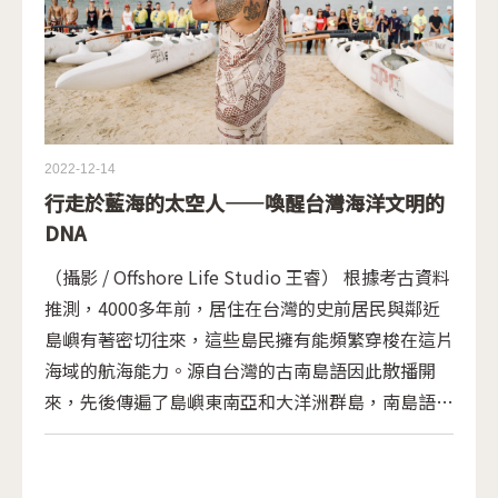
2022-12-14
行走於藍海的太空人——喚醒台灣海洋文明的
DNA
（攝影 / Offshore Life Studio 王睿） 根據考古資料
推測，4000多年前，居住在台灣的史前居民與鄰近
島嶼有著密切往來，這些島民擁有能頻繁穿梭在這片
海域的航海能力。源自台灣的古南島語因此散播開
來，先後傳遍了島嶼東南亞和大洋洲群島，南島語成
為世界上使用人口最龐大的語言，分布在夏威夷、馬
達加斯加、紐西蘭與拉帕努伊（復活節島）之間。
頁面
（註一）