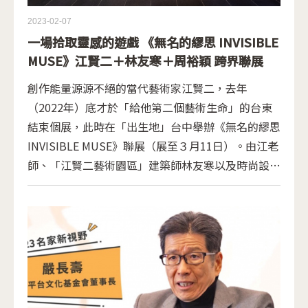
2023-02-07
一場拾取靈感的遊戲 《無名的繆思 INVISIBLE
MUSE》江賢二＋林友寒＋周裕穎 跨界聯展
創作能量源源不絕的當代藝術家江賢二，去年
（2022年）底才於「給他第二個藝術生命」的台東
結束個展，此時在「出生地」台中舉辦《無名的繆思
INVISIBLE MUSE》聯展（展至３月11日）。由江老
師、「江賢二藝術園區」建築師林友寒以及時尚設計
師周裕穎三位創作者共創，拾取了未知的、瑕疵的、
畸零而古怪的物件，成為各自藝術的「繆思」。