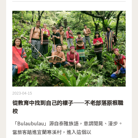
使」。 「鞋業女強人」陳鳳文 阿卡貝拉重要推手
2023-04-15
從教育中找到自己的樣子——不老部落原根職
校
「Bulaubulau」源自泰雅族語，意謂閒晃、漫步。
當旅客踏進宜蘭寒溪村，進入這個以