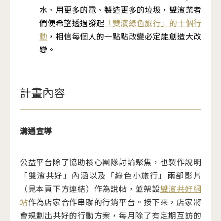
水、用更多的電、製造更多的垃圾，雙濱業者
們便希望透過發起
「雙濱綠色旅行」的十個行
動
，相信每個人的一點點改變必定能創造大改
變。
計畫內容
溝通宣導
公益平台除了協助核心團隊討論聚焦，也製作說明
「雙濱共好」內涵以及「綠色小旅行」兩部影片
（見本頁下方連結）作為說帖，並架設
雙濱共好網
站
作為店家合作串聯的行銷平台。接下來，店家將
會規劃出共好的行動方案，每月除了有定期互訪的