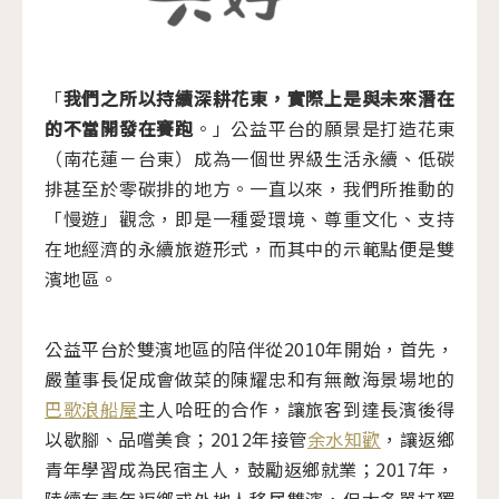
「
我們之所以持續深耕花東，實際上是與未來潛在
的不當開發在賽跑
。」公益平台的願景是打造花東
（南花蓮－台東）成為一個世界級生活永續、低碳
排甚至於零碳排的地方。一直以來，我們所推動的
「慢遊」觀念，即是一種愛環境、尊重文化、支持
在地經濟的永續旅遊形式，而其中的示範點便是雙
濱地區。
公益平台於雙濱地區的陪伴從2010年開始，首先，
嚴董事長促成會做菜的陳耀忠和有無敵海景場地的
巴歌浪船屋
主人哈旺的合作，讓旅客到達長濱後得
以歇腳、品嚐美食；2012年接管
余水知歡
，讓返鄉
青年學習成為民宿主人，鼓勵返鄉就業；2017年，