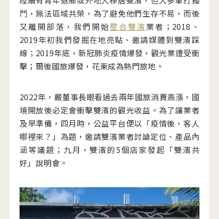
陸續有青年返鄉或外地人移居雙濱，但大多單打獨
鬥，無法區域共榮，為了避免他們生存不易，而後
又離開部落，我們開始
整合雙濱
業者；2018、
2019年初我們發掘在地亮點、邀請媒體到雙濱踩
線；2019年底，新冠肺炎疫情爆發，觀光業遭受衝
擊；爾後國旅爆發，花東成為熱門旅地。
2022年，嚴董事長眼看過去兩年國旅消費高漲，國
境開放後必定會衝擊雙濱的觀光收益。為了讓業者
及早準備，四月時，公益平台便以「疫情後，客人
哪裡來？」為題，邀請雙濱業者討論定位、產品內
涵等議題；九月，雙濱的5個店家發起「雙濱共
好」說明會。