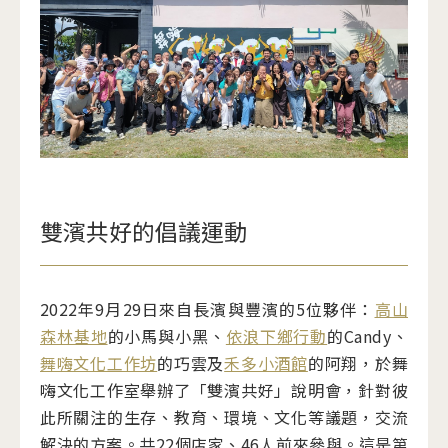
雙濱共好的倡議運動
2022年9月29日來自長濱與豐濱的5位夥伴：
高山
森林基地
的小馬與小黑、
依浪下鄉行動
的Candy、
舞嗨文化工作坊
的巧雲及
禾多小酒館
的阿翔，於舞
嗨文化工作室舉辦了「雙濱共好」說明會，針對彼
此所關注的生存、教育、環境、文化等議題，交流
解決的方案。共22個店家、46人前來參與。這是第