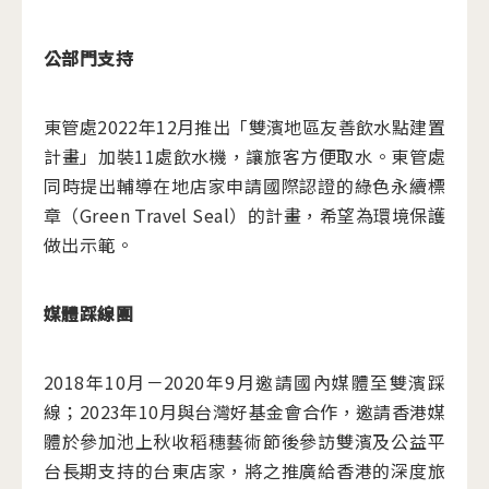
公部門支持
東管處2022年12月推出「雙濱地區友善飲水點建置
計畫」加裝11處飲水機，讓旅客方便取水。東管處
同時提出輔導在地店家申請國際認證的綠色永續標
章（Green Travel Seal）的計畫，希望為環境保護
做出示範。
媒體踩線團
2018年10月－2020年9月邀請國內媒體至雙濱踩
線；2023年10月與台灣好基金會合作，邀請香港媒
體於參加池上秋收稻穗藝術節後參訪雙濱及公益平
台長期支持的台東店家，將之推廣給香港的深度旅