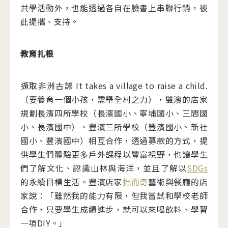
共學活動外，也能透過各自在臉書上串聯行銷，彼
此提攜、支持。
教育扎根
擷取非洲古諺 It takes a village to raise a child.
（要養育一個小孩，需舉全村之力），雙濱的店家
規劃長濱四所學校（長濱國小、寧埔國小、三間國
小、長濱國中）、豐濱三所學校（豐濱國小、新社
國小、豐濱國中）相互合作，透過募款的方式，提
供學生們體驗更多戶外課程以豐富視野，也讓學生
們了解文化、認識山林與海洋，並且了解以
SDGs
的永續目標生活。豐濱店家
拙而奇
藝術與餐廳的店
家說：「雖然我的能力有限，但我嘗試和學校老師
合作，只要學生成績進步，就可以來喝飲料、學習
一項DIY。」