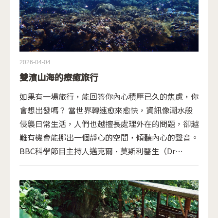
2026-04-04
雙濱山海的療癒旅行
如果有一場旅行，能回答你內心積壓已久的焦慮，你
會想出發嗎？ 當世界轉速愈來愈快，資訊像潮水般
侵襲日常生活，人們也越擅長處理外在的問題，卻越
難有機會能挪出一個靜心的空間，傾聽內心的聲音。
BBC科學節目主持人邁克爾·莫斯利醫生（Dr
Michael Mosley）指出，只要每週花兩小時走入大
自然，便能對身心健康產生顯著益處，且這種正向影
響甚至可延續至一個月，對於現代社會而言，這或許
是一種回歸身心平衡的途徑。