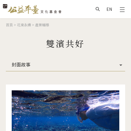
Jump to Main content
Jump to Navigation
EN
搜尋
您在這裡
首頁
>
花東永續
>
產業輔導
雙濱共好