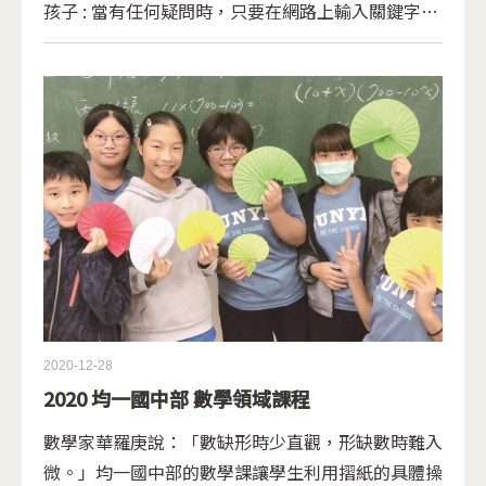
孩子 : 當有任何疑問時，只要在網路上輸入關鍵字就
能得到答案，卻也讓人缺少了起身尋找、摸索並思考
解方的過程 —— 人們看似什麼都知道，卻也感到不
安和匱乏。以此為起點，營隊透過四天課程和三天表
演排練，引導來自全台的 60 位學員感知自己的肢體
與表達，展開一段重新認識自我潛能的旅程。
2020-12-28
2020 均一國中部 數學領域課程
數學家華羅庚說：「數缺形時少直觀，形缺數時難入
微。」均一國中部的數學課讓學生利用摺紙的具體操