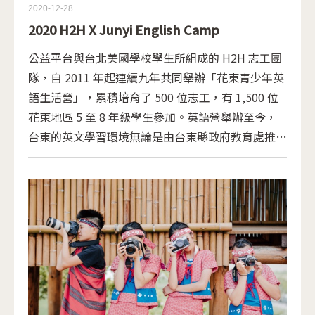
2020-12-28
2020 H2H X Junyi English Camp
公益平台與台北美國學校學生所組成的 H2H 志工團
隊，自 2011 年起連續九年共同舉辦「花東青少年英
語生活營」，累積培育了 500 位志工，有 1,500 位
花東地區 5 至 8 年級學生參加。英語營舉辦至今，
台東的英文學習環境無論是由台東縣政府教育處推廣
的「英語行動列車」、實踐大學應用外語系講座教授
陳超明主持的「提升台東中小學英語學習實驗合作計
畫」，或是宏達慈善基金會舉辦的台東品格英語學院
及大專志工們下鄉舉辦的寒暑假各種英語營隊等，都
豐富了在地英語學習資源。當公益平台擬定英語營下
個階段的目標時，重新檢視營隊初衷，期待發揮
H2H 團隊的語言優勢，形塑全英語學習情境，
「H2H X Junyi English Camp」由此應運而生。