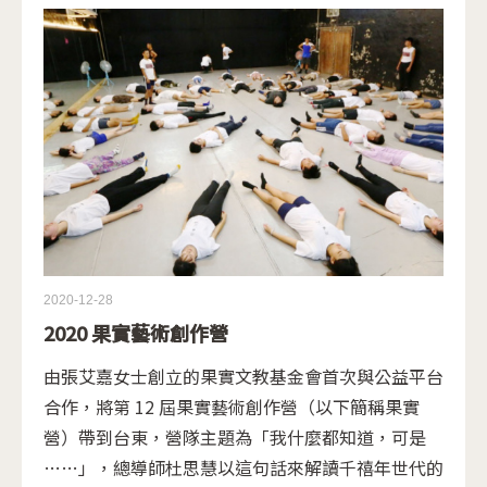
謠、故事、遊戲和動手做的學習方式，相當適合部落
孩子。於是完成師訓後，她開始帶著自己的三個孩子
自學，漸漸地吸引幾位認同的家長加入。2015 年成
立結合 華德福和母語教育的 Tamorak 共學園，並獲
得公益平台嚴董事長允諾，在草創時期支持部分經
費，期待共學園成為部落重視並傳承母語文化的基
礎。
2020-12-28
2020 果實藝術創作營
由張艾嘉女士創立的果實文教基金會首次與公益平台
合作，將第 12 屆果實藝術創作營（以下簡稱果實
營）帶到台東，營隊主題為「我什麼都知道，可是
……」，總導師杜思慧以這句話來解讀千禧年世代的